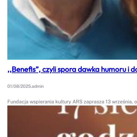
,,Benefis”, czyli spora dawka humoru i d
01/08/2025
.
admin
Fundacja wspierania kultury ARS zaprasza 13 września, 