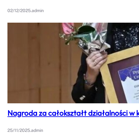
02/12/2025
.
admin
Nagroda za całokształt działalności w 
25/11/2025
.
admin