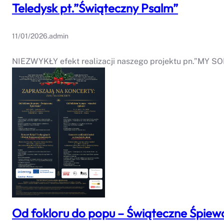
Teledysk pt.”Świąteczny Psalm”
11/01/2026
.
admin
NIEZWYKŁY efekt realizacji naszego projektu pn.”MY SO
Od fokloru do popu – Świąteczne Śpiew