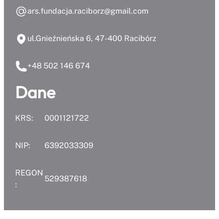
ars.fundacja.raciborz@gmail.com
ul.Gnieźnieńska 6, 47-400 Racibórz
+48 502 146 674
Dane
KRS:
0001121722
NIP:
6392033309
REGON
529387618
: